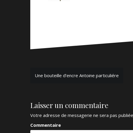
N
Une bouteille d’encre Antoine particuliére
a
v
Laisser un commentaire
i
g
Votre adresse de messagerie ne sera pas publiée
a
Commentaire