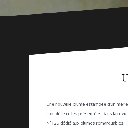
U
Une nouvelle plume estampée d’un merle
complète celles présentées dans la revue 
N°125 dédié aux plumes remarquables.