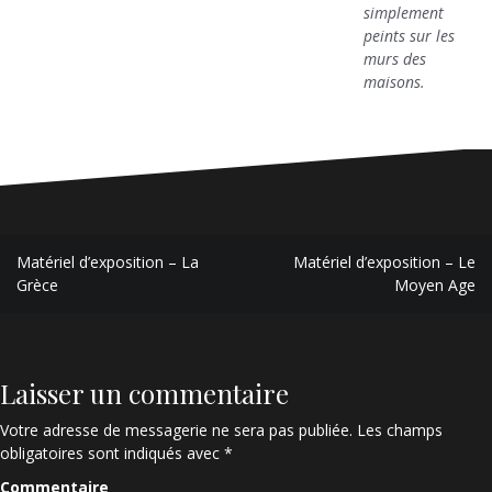
simplement
peints sur les
murs des
maisons.
N
Matériel d’exposition – La
Matériel d’exposition – Le
Grèce
Moyen Age
a
v
i
Laisser un commentaire
g
Votre adresse de messagerie ne sera pas publiée.
Les champs
a
obligatoires sont indiqués avec
*
t
Commentaire