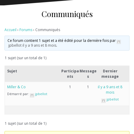
Communiqués
Accueil
›
Forums
›
Communiqués
Ce forum contient 1 sujet et a été édité pour la dernière fois par
jpbellot
il y a 9 ans et 8 mois
.
1 sujet (sur un total de 1)
Sujet
Participa
Message
Dernier
nts
s
message
Miller & Co
1
1
il y a 9 ans et 8
mois
Démarré par:
jpbellot
jpbellot
1 sujet (sur un total de 1)