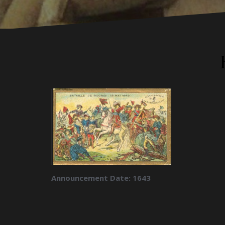
Announcement Date: 1643